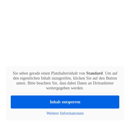
eine erste Orientierung, die die Basis für 
eine weitergehende Beratung bietet.
Wir rufen Sie gerne zurück
Gerne stehen wir Ihnen persönlich Rede und Antwort.
Sie sehen gerade einen Platzhalterinhalt von
Standard
. Um auf
den eigentlichen Inhalt zuzugreifen, klicken Sie auf den Button
unten. Bitte beachten Sie, dass dabei Daten an Drittanbieter
weitergegeben werden.
Inhalt entsperren
Weitere Informationen