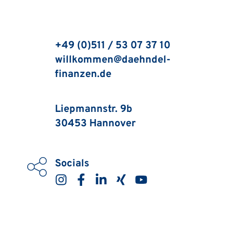
den Einbruch sofort der Polizei und erstellen Sie 
Gelegenheit, ob die Versicherungssumme noch 
eine ausführliche Liste aller gestohlenen 
ausreicht.
Gegenstände.
+49 (0)511 / 53 07 37 10
willkommen
@daehndel-
finanzen.de
r-
kontakt]
Liepmannstr. 9b
30453 Hannover 
Socials