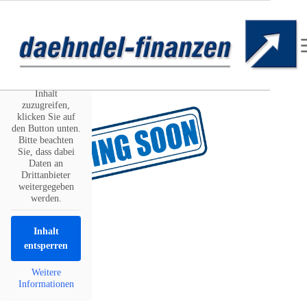
Zum
Inhalt
Sie sehen gerade
springen
einen
Platzhalterinhalt
von
Standard
.
Um auf den
eigentlichen
Inhalt
zuzugreifen,
klicken Sie auf
den Button unten.
Bitte beachten
Sie, dass dabei
Daten an
Drittanbieter
weitergegeben
werden.
Inhalt
entsperren
Baufinanzierung
Weitere
Informationen
Die eigene Immobilie ist für die meisten 
Menschen die größte Investition im Leben. 