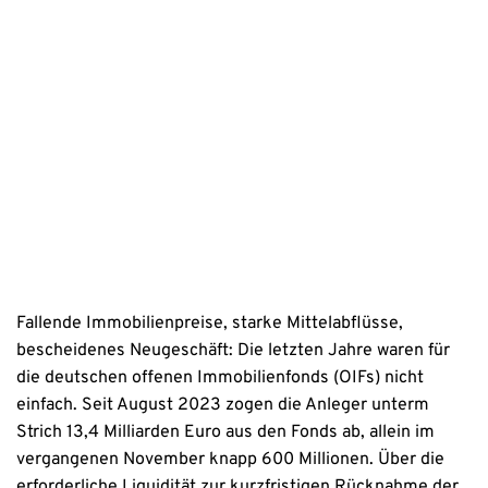
Mit dem Absenden stimmen Sie der Verarbeitung Ihrer Daten 
sowie der Kontaktaufnahme per E-Mail, Post oder Telefon zu. 
Erstinformation
Datenschutzhinweise
Fallende Immobilienpreise, starke Mittelabflüsse,
bescheidenes Neugeschäft: Die letzten Jahre waren für
die deutschen offenen Immobilienfonds (OIFs) nicht
einfach. Seit August 2023 zogen die Anleger unterm
Strich 13,4 Milliarden Euro aus den Fonds ab, allein im
vergangenen November knapp 600 Millionen. Über die
erforderliche Liquidität zur kurzfristigen Rücknahme der