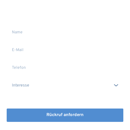
Wir rufen Sie gerne zurück
Gerne stehen wir Ihnen persönlich Rede und Antwort.
Die Erstinformation habe ich gelesen und heruntergeladen
Rückruf anfordern