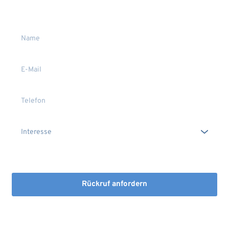
Gerne stehen wir Ihnen persönlich Rede und Antwort.
Die Erstinformation habe ich gelesen und heruntergeladen
Rückruf anfordern
Mit dem Absenden stimmen Sie der Verarbeitung Ihrer Daten 
sowie der Kontaktaufnahme per E-Mail, Post oder Telefon zu. 