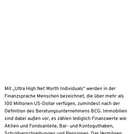
Mit dem Absenden stimmen Sie der Verarbeitung Ihrer Daten 
sowie der Kontaktaufnahme per E-Mail, Post oder Telefon zu. 
Erstinformation
Datenschutzhinweise
Mit „Ultra High Net Worth Individuals“ werden in der
Finanzsprache Menschen bezeichnet, die über mehr als
100 Millionen US-Dollar verfügen, zumindest nach der
Definition des Beratungsunternehmens BCG. Immobilien
sind dabei außen vor, es zählen lediglich Finanzwerte wie
Aktien und Fondsanteile, Bar- und Kontoguthaben,
Schuldverschreibungen und Pensionen. Das Vermögen