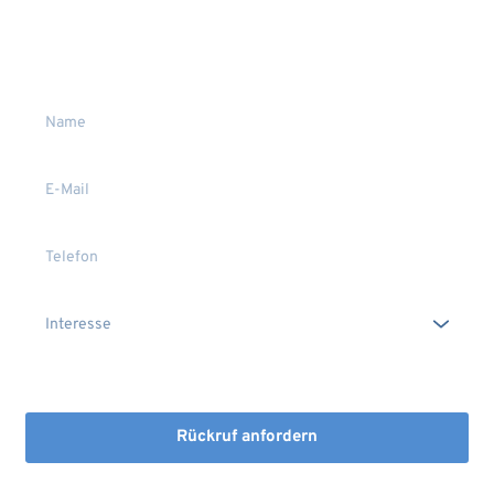
Wir rufen Sie gerne zurück
Gerne stehen wir Ihnen persönlich Rede und Antwort.
Die Erstinformation habe ich gelesen und heruntergeladen
Rückruf anfordern